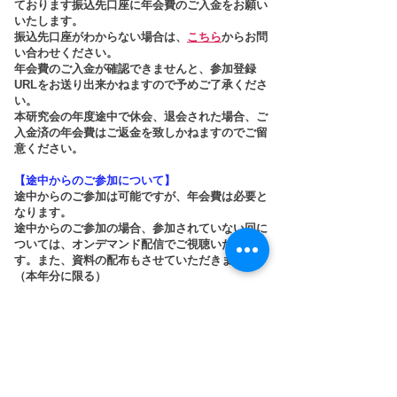
ております振込先口座に年会費のご入金をお願い
いたします。
振込先口座がわからない場合は、
こちら
からお問
い合わせください。
年会費のご入金が確認できませんと、参加登録
URLをお送り出来かねますので予めご了承くださ
い。
本研究会の年度途中で休会、退会された場合、ご
入金済の年会費はご返金を致しかねますのでご留
意ください。
【途中からのご参加について】
途中からのご参加は可能ですが、年会費は必要と
なります。
途中からのご参加の場合、参加されていない回に
ついては、オンデマンド配信でご視聴いただけま
す。また、資料の配布もさせていただきます。
（本年分に限る）
【ご登録情報の変更について】
ご登録情報（お名前、メールアドレス、所属医療
機関名、所属医療機関所在地、資料送付先ご住
所）の変更があった場合は、
こちら
から登録情報
の変更を行ってください。